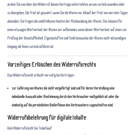
an dem Sie uns über den Widerruf dieses Vertrags unterrichten, an uns zurückzusenden oder
zu übergeben. Die Frist ist gewahrt, wenn Sie die Waren vor Ablauf der Frist von vierzehn Tagen
absenden. Sie tragen die unmittelbaren Kosten der Rücksendung der Waren. Sie müssen für
einen etwaigen Wertverlust der Waren nur aufkommen, wenn dieser Wertverlust auf einen zur
Prüfung der Beschaffenheit, Eigenschaften und Funktionsweise der Waren nicht notwendigen
Umgang mit ihnen zurückzuführen ist.
Vorzeitiges Erlöschen des Widerrufsrechts
Das Widerrufsrecht erlischt vorzeitig bei Verträgen:
zur Lieferung von Waren, die nicht vorgefertigt sind und für deren Herstellung eine
individuelle Auswahl oder Bestimmung durch den Verbraucher maßgeblich ist oder die
eindeutig auf die persönlichen Bedürfnisse des Verbrauchers zugeschnitten sind.
Widerrufsbelehrung für digitale Inhalte
Kein Widerrufsrecht bei Ticketkauf