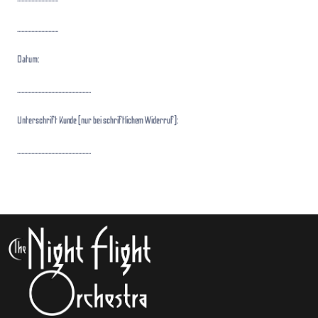
.............................
Datum:
....................................................
Unterschrift Kunde (nur bei schriftlichem Widerruf):
....................................................