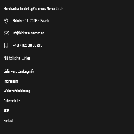
Merchandise handled by Victorious Merch GmbH
Schulstr. 11 , 73084 Salach
info@victoriousmerch.de
+49 7162 30 50 815
Nützliche Links
Liefer- und Zahlungsinfo
Impressum
Widerrufsbelehrung
Datenschutz
AGB
Kontakt