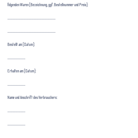
folgenden Waren (Bezeichnung, ggf. Bestellnummer und Preis):
..............................................................................
..............................................................................
Bestellt am (Datum):
.............................
Erhalten am (Datum):
.............................
Name und Anschrift des Verbrauchers:
.............................
.............................
.............................