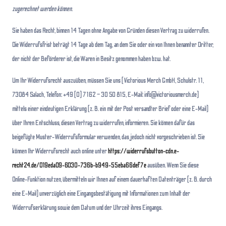
zugerechnet werden können.
Sie haben das Recht, binnen 14 Tagen ohne Angabe von Gründen diesen Vertrag zu widerrufen.
Die Widerrufsfrist beträgt 14 Tage ab dem Tag, an dem Sie oder ein von Ihnen benannter Dritter,
der nicht der Beförderer ist, die Waren in Besitz genommen haben bzw. hat.
Um Ihr Widerrufsrecht auszuüben, müssen Sie uns (Victorious Merch GmbH, Schulstr. 11,
73084 Salach, Telefon: +49 (0) 7162 – 30 50 815, E-Mail: info@victoriousmerch.de)
mittels einer eindeutigen Erklärung (z. B. ein mit der Post versandter Brief oder eine E-Mail)
über Ihren Entschluss, diesen Vertrag zu widerrufen, informieren. Sie können dafür das
beigefügte Muster-Widerrufsformular verwenden, das jedoch nicht vorgeschrieben ist. Sie
können Ihr Widerrufsrecht auch online unter
https://widerrufsbutton-cdn.e-
recht24.de/019eda09-6030-736b-b949-55eba66def7e
ausüben. Wenn Sie diese
Online-Funktion nutzen, übermitteln wir Ihnen auf einem dauerhaften Datenträger (z. B. durch
eine E-Mail) unverzüglich eine Eingangsbestätigung mit Informationen zum Inhalt der
Widerrufserklärung sowie dem Datum und der Uhrzeit ihres Eingangs.