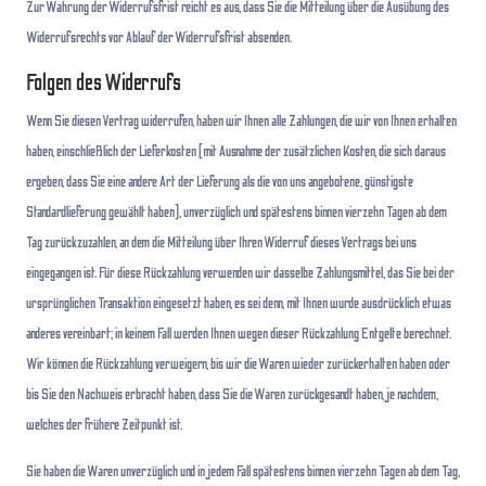
Zur Wahrung der Widerrufsfrist reicht es aus, dass Sie die Mitteilung über die Ausübung des
Widerrufsrechts vor Ablauf der Widerrufsfrist absenden.
Folgen des Widerrufs
Wenn Sie diesen Vertrag widerrufen, haben wir Ihnen alle Zahlungen, die wir von Ihnen erhalten
haben, einschließlich der Lieferkosten (mit Ausnahme der zusätzlichen Kosten, die sich daraus
ergeben, dass Sie eine andere Art der Lieferung als die von uns angebotene, günstigste
Standardlieferung gewählt haben), unverzüglich und spätestens binnen vierzehn Tagen ab dem
Tag zurückzuzahlen, an dem die Mitteilung über Ihren Widerruf dieses Vertrags bei uns
eingegangen ist. Für diese Rückzahlung verwenden wir dasselbe Zahlungsmittel, das Sie bei der
ursprünglichen Transaktion eingesetzt haben, es sei denn, mit Ihnen wurde ausdrücklich etwas
anderes vereinbart; in keinem Fall werden Ihnen wegen dieser Rückzahlung Entgelte berechnet.
Wir können die Rückzahlung verweigern, bis wir die Waren wieder zurückerhalten haben oder
bis Sie den Nachweis erbracht haben, dass Sie die Waren zurückgesandt haben, je nachdem,
welches der frühere Zeitpunkt ist.
Sie haben die Waren unverzüglich und in jedem Fall spätestens binnen vierzehn Tagen ab dem Tag,